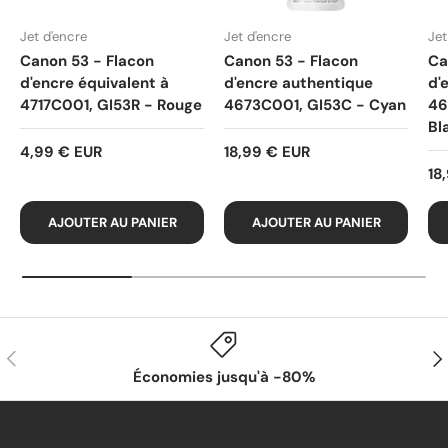
Jet d'encre
Jet d'encre
Jet
Canon 53 - Flacon
Canon 53 - Flacon
Ca
d'encre équivalent à
d'encre authentique
d'
4717C001, GI53R - Rouge
4673C001, GI53C - Cyan
46
Bl
4,99 € EUR
18,99 € EUR
18
AJOUTER AU PANIER
AJOUTER AU PANIER
PRÉCÉDENT
SUI
Économies jusqu'à -80%