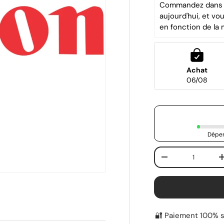
Commandez dans l
aujourd'hui, et vo
en fonction de la 
Achat
06/08
Dépen
Qté
-
🔐 Paiement 100% s