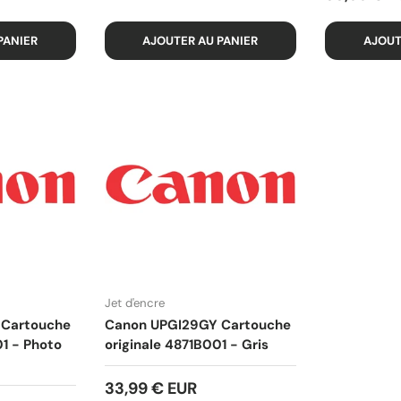
PANIER
AJOUTER AU PANIER
AJOUT
Jet d'encre
 Cartouche
Canon UPGI29GY Cartouche
01 - Photo
originale 4871B001 - Gris
33,99 € EUR