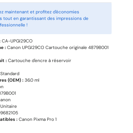
 maintenant et profitez d'économies
 tout en garantissant des impressions de
fessionnelle !
:
CA-UPGI29CO
e :
Canon UPGI29CO Cartouche originale 4879B001
it :
Cartouche d'encre à réservoir
Standard
tres (OEM) :
36.0 ml
on
79B001
anon
Unitaire
9682105
tibles :
Canon Pixma Pro 1