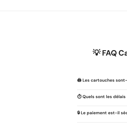
💡 FAQ C
🖨️ Les cartouches son
⏱️ Quels sont les délais 
🔒 Le paiement est-il sé