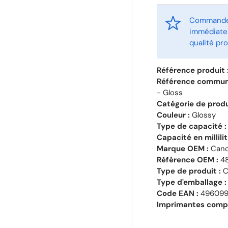
Commandez
immédiates
qualité pro
Référence produit 
Référence commun
- Gloss
Catégorie de produ
Couleur :
Glossy
Type de capacité :
Capacité en millili
Marque OEM :
Can
Référence OEM :
48
Type de produit :
C
Type d'emballage :
Code EAN :
496099
Imprimantes compa