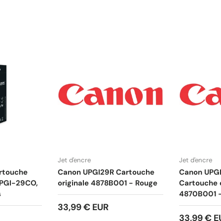
Jet d'encre
Jet d'encre
rtouche
Canon UPGI29R Cartouche
Canon UPG
 PGI-29CO,
originale 4878B001 - Rouge
Cartouche o
s
4870B001 -
33,99 € EUR
33,99 € E