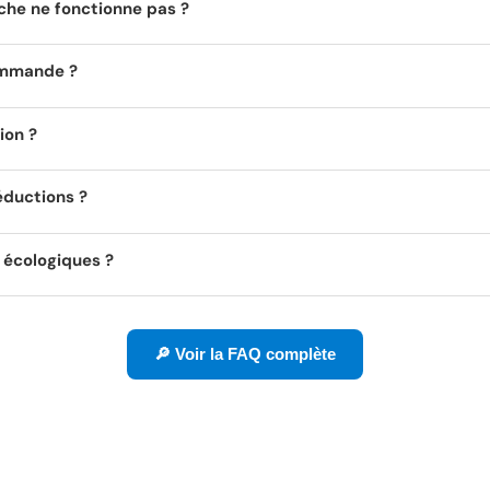
uche ne fonctionne pas ?
ommande ?
ion ?
éductions ?
s écologiques ?
🔎 Voir la FAQ complète