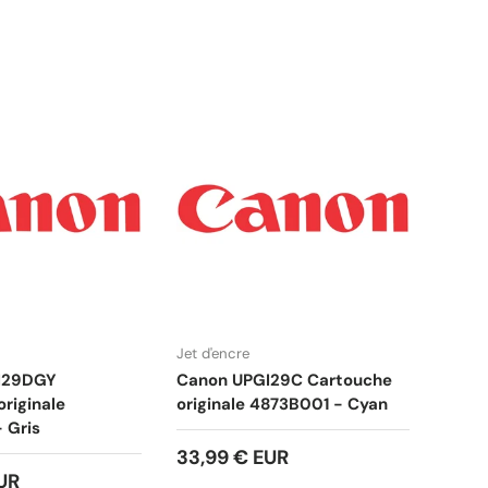
Jet d'encre
I29DGY
Canon UPGI29C Cartouche
riginale
originale 4873B001 - Cyan
 Gris
33,99 € EUR
UR