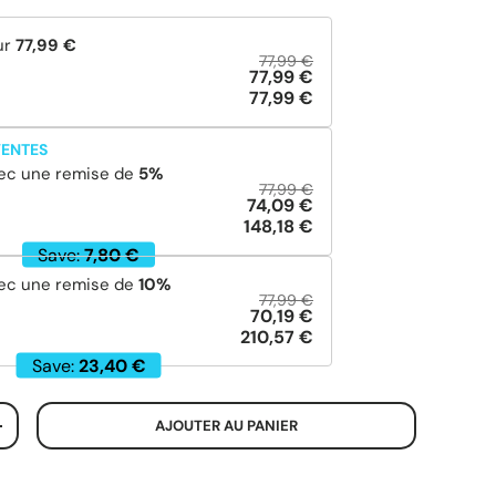
ur
77,99 €
77,99 €
77,99 €
77,99 €
VENTES
ec une remise de
5
%
77,99 €
74,09 €
148,18 €
Save:
7,80 €
ec une remise de
10
%
77,99 €
70,19 €
210,57 €
Save:
23,40 €
AJOUTER AU PANIER
+