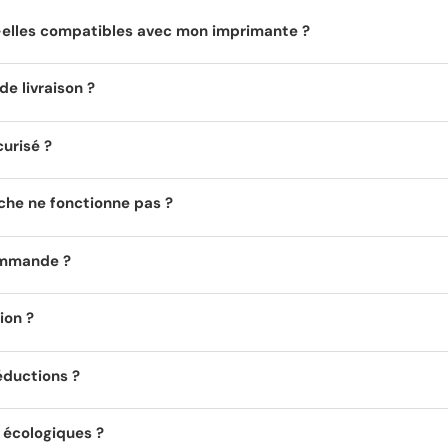
t-elles compatibles avec mon imprimante ?
de livraison ?
curisé ?
uche ne fonctionne pas ?
ommande ?
ion ?
éductions ?
s écologiques ?