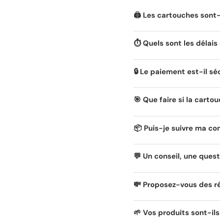
🖨️ Les cartouches son
⏱️ Quels sont les délais 
🔒 Le paiement est-il sé
🎯 Que faire si la carto
📦 Puis-je suivre ma c
💬 Un conseil, une quest
💸 Proposez-vous des r
🌱 Vos produits sont-il