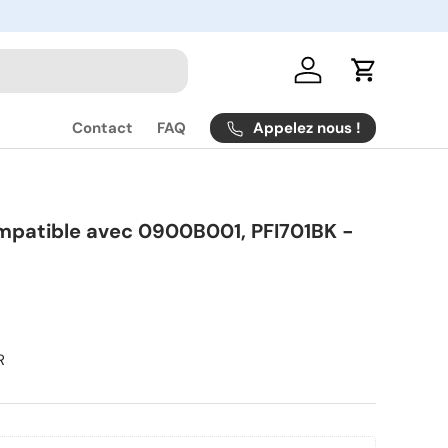
Se connecter
Panier
Appelez nous !
Contact
FAQ
patible avec 0900B001, PFI701BK -
R