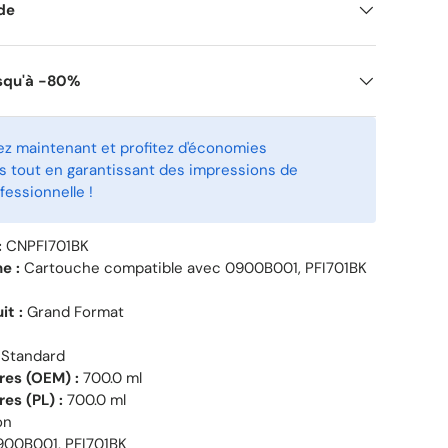
ide
squ'à -80%
 maintenant et profitez d'économies
 tout en garantissant des impressions de
fessionnelle !
:
CNPFI701BK
e :
Cartouche compatible avec 0900B001, PFI701BK
it :
Grand Format
Standard
tres (OEM) :
700.0 ml
res (PL) :
700.0 ml
on
00B001, PFI701BK