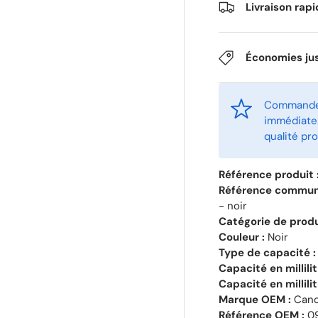
Livraison rap
Économies ju
Commandez
immédiates
qualité pro
Référence produit 
Référence commun
- noir
Catégorie de produ
Couleur :
Noir
Type de capacité :
Capacité en millili
Capacité en millilit
Marque OEM :
Can
Référence OEM :
09