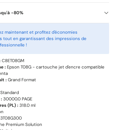
squ'à -80%
 maintenant et profitez d'économies
 tout en garantissant des impressions de
fessionnelle !
:
C8ET08GM
e :
Epson T08G - cartouche jet d'encre compatible
enta
it :
Grand Format
Standard
:
30000.0 PAGE
res (PL) :
318.0 ml
on
3T08G300
he Premium Solution