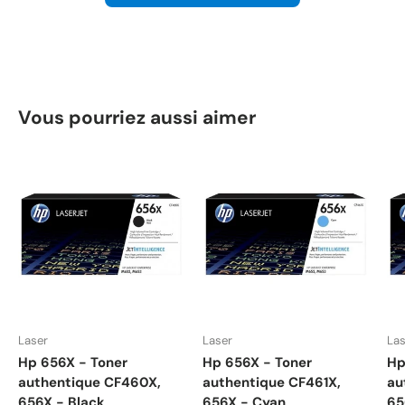
Vous pourriez aussi aimer
Laser
Laser
Las
Hp 656X - Toner
Hp 656X - Toner
Hp
authentique CF460X,
authentique CF461X,
au
656X - Black
656X - Cyan
65