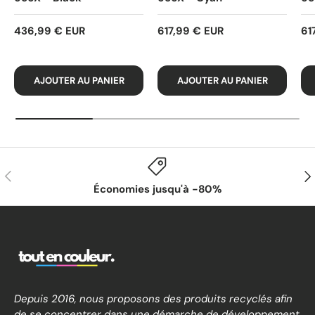
436,99 € EUR
617,99 € EUR
61
AJOUTER AU PANIER
AJOUTER AU PANIER
PRÉCÉDENT
SUI
Économies jusqu'à -80%
Depuis 2016, nous proposons des produits recyclés afin
de se concentrer dans une démarche de développement