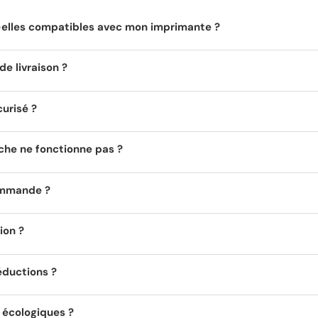
t-elles compatibles avec mon imprimante ?
de livraison ?
curisé ?
uche ne fonctionne pas ?
ommande ?
ion ?
éductions ?
s écologiques ?