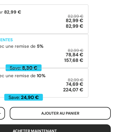
ur
82,99 €
82,99 €
82,99 €
82,99 €
VENTES
ec une remise de
5
%
82,99 €
78,84 €
157,68 €
Save:
8,30 €
ec une remise de
10
%
82,99 €
74,69 €
224,07 €
Save:
24,90 €
AJOUTER AU PANIER
+
ACHETER MAINTENANT