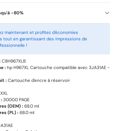
squ'à -80%
 maintenant et profitez d'économies
 tout en garantissant des impressions de
fessionnelle !
:
C8H967XLB
e :
hp H967XL Cartouche compatible avec 3JA31AE -
it :
Cartouche d'encre à réservoir
XXL
:
3000.0 PAGE
tres (OEM) :
68.0 ml
res (PL) :
68.0 ml
A31AE