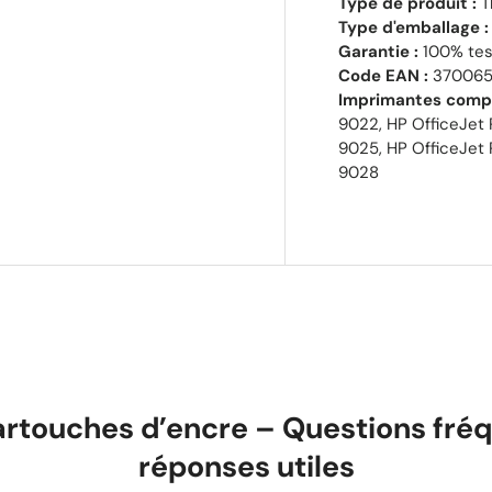
Type de produit :
T
Type d'emballage :
Garantie :
100% test
Code EAN :
370065
Imprimantes compa
9022, HP OfficeJet 
9025, HP OfficeJet 
9028
artouches d’encre – Questions fréq
réponses utiles