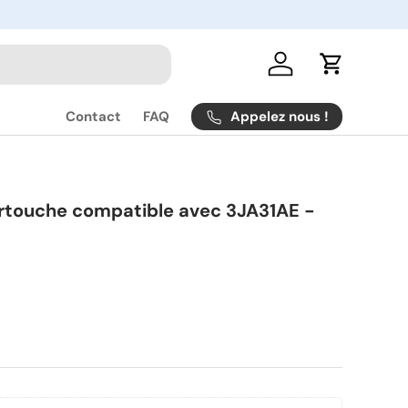
Se connecter
Panier
Appelez nous !
Contact
FAQ
rtouche compatible avec 3JA31AE -
R
R