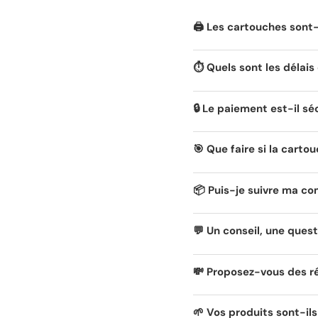
🖨️ Les cartouches son
⏱️ Quels sont les délais 
🔒 Le paiement est-il sé
🎯 Que faire si la carto
📦 Puis-je suivre ma c
💬 Un conseil, une quest
💸 Proposez-vous des r
🌱 Vos produits sont-il