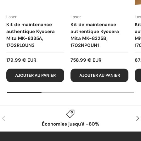
Laser
Laser
Las
Kit de maintenance
Kit de maintenance
Ki
authentique Kyocera
authentique Kyocera
au
Mita MK-8335A,
Mita MK-8325B,
Mi
1702RL0UN3
1702NP0UN1
17
179,99 € EUR
758,99 € EUR
67
AJOUTER AU PANIER
AJOUTER AU PANIER
PRÉCÉDENT
SUI
Économies jusqu'à -80%