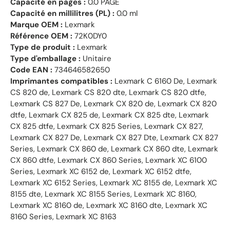
Capacité en pages :
0.0 PAGE
Capacité en millilitres (PL) :
0.0 ml
Marque OEM :
Lexmark
Référence OEM :
72K0DY0
Type de produit :
Lexmark
Type d'emballage :
Unitaire
Code EAN :
734646582650
Imprimantes compatibles :
Lexmark C 6160 De, Lexmark
CS 820 de, Lexmark CS 820 dte, Lexmark CS 820 dtfe,
Lexmark CS 827 De, Lexmark CX 820 de, Lexmark CX 820
dtfe, Lexmark CX 825 de, Lexmark CX 825 dte, Lexmark
CX 825 dtfe, Lexmark CX 825 Series, Lexmark CX 827,
Lexmark CX 827 De, Lexmark CX 827 Dte, Lexmark CX 827
Series, Lexmark CX 860 de, Lexmark CX 860 dte, Lexmark
CX 860 dtfe, Lexmark CX 860 Series, Lexmark XC 6100
Series, Lexmark XC 6152 de, Lexmark XC 6152 dtfe,
Lexmark XC 6152 Series, Lexmark XC 8155 de, Lexmark XC
8155 dte, Lexmark XC 8155 Series, Lexmark XC 8160,
Lexmark XC 8160 de, Lexmark XC 8160 dte, Lexmark XC
8160 Series, Lexmark XC 8163