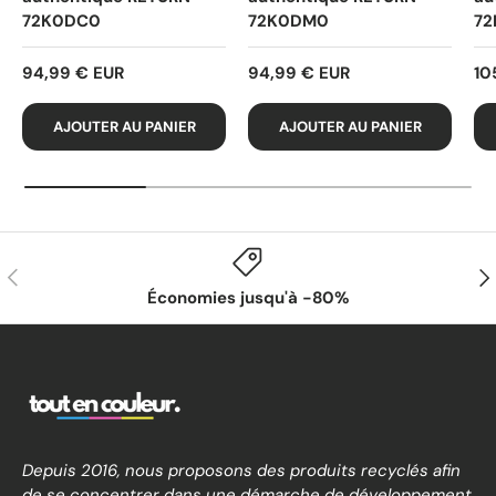
72K0DC0
72K0DM0
72
94,99 € EUR
94,99 € EUR
10
AJOUTER AU PANIER
AJOUTER AU PANIER
PRÉCÉDENT
SUI
Économies jusqu'à -80%
Depuis 2016, nous proposons des produits recyclés afin
de se concentrer dans une démarche de développement