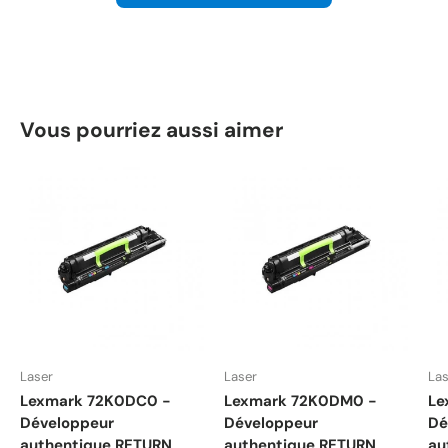
Vous pourriez aussi aimer
Laser
Laser
Las
Lexmark 72K0DC0 -
Lexmark 72K0DM0 -
Le
Développeur
Développeur
Dé
authentique RETURN
authentique RETURN
au