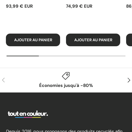
93,99 € EUR
74,99 € EUR
86
AJOUTER AU PANIER
AJOUTER AU PANIER
PRÉCÉDENT
SUI
Économies jusqu'à -80%
Depuis 2016, nous proposons des produits recyclés afin