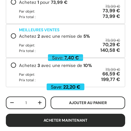
Achetez
1
pour
73,99 €
73,99 €
73,99 €
Par objet:
73,99 €
Prix total :
MEILLEURES VENTES
Achetez
2
avec une remise de
5
%
73,99 €
70,29 €
Par objet:
140,58 €
Prix total :
Save:
7,40 €
Achetez
3
avec une remise de
10
%
73,99 €
66,59 €
Par objet:
199,77 €
Prix total :
Save:
22,20 €
Qté
AJOUTER AU PANIER
-
+
ACHETER MAINTENANT