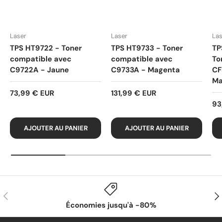
Laser
Laser
Las
TPS HT9722 - Toner
TPS HT9733 - Toner
TP
compatible avec
compatible avec
To
C9722A - Jaune
C9733A - Magenta
CF
Ma
73,99 € EUR
131,99 € EUR
93
AJOUTER AU PANIER
AJOUTER AU PANIER
PRÉCÉDENT
SUI
Économies jusqu'à -80%